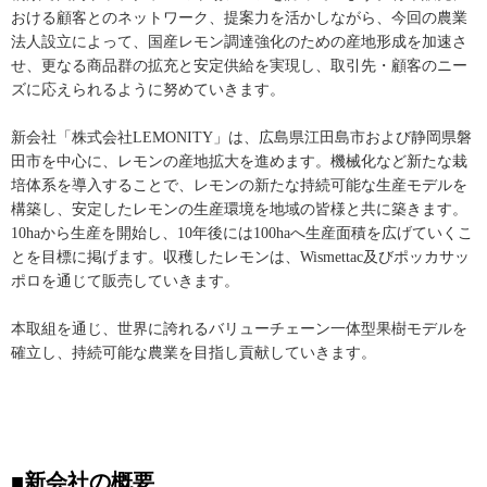
おける顧客とのネットワーク、提案力を活かしながら、今回の農業
法人設立によって、国産レモン調達強化のための産地形成を加速さ
せ、更なる商品群の拡充と安定供給を実現し、取引先・顧客のニー
ズに応えられるように努めていきます。
新会社「株式会社LEMONITY」は、広島県江田島市および静岡県磐
田市を中心に、レモンの産地拡大を進めます。機械化など新たな栽
培体系を導入することで、レモンの新たな持続可能な生産モデルを
構築し、安定したレモンの生産環境を地域の皆様と共に築きます。
10haから生産を開始し、10年後には100haへ生産面積を広げていくこ
とを目標に掲げます。収穫したレモンは、Wismettac及びポッカサッ
ポロを通じて販売していきます。
本取組を通じ、世界に誇れるバリューチェーン一体型果樹モデルを
確立し、持続可能な農業を目指し貢献していきます。
■新会社の概要