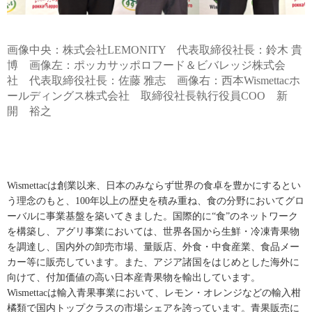
画像中央：株式会社LEMONITY 代表取締役社長：鈴木 貴
博 画像左：ポッカサッポロフード＆ビバレッジ株式会
社 代表取締役社長：佐藤 雅志 画像右：西本Wismettacホ
ールディングス株式会社 取締役社長執行役員COO 新
開 裕之
Wismettacは創業以来、日本のみならず世界の食卓を豊かにするとい
う理念のもと、100年以上の歴史を積み重ね、食の分野においてグロ
ーバルに事業基盤を築いてきました。国際的に“食”のネットワーク
を構築し、アグリ事業においては、世界各国から生鮮・冷凍青果物
を調達し、国内外の卸売市場、量販店、外食・中食産業、食品メー
カー等に販売しています。また、アジア諸国をはじめとした海外に
向けて、付加価値の高い日本産青果物を輸出しています。
Wismettacは輸入青果事業において、レモン・オレンジなどの輸入柑
橘類で国内トップクラスの市場シェアを誇っています。青果販売に