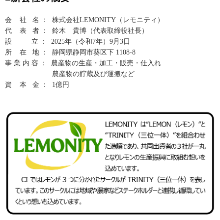
会 社 名 ： 株式会社LEMONITY（レモニティ）
代 表 者 ： 鈴木 貴博（代表取締役社長）
設 立 ： 2025年（令和7年）9月3日
所 在 地 ： 静岡県静岡市葵区下 1108-8
事 業 内 容 ： 農産物の生産・加工・販売・仕入れ
農産物の貯蔵及び運搬など
資 本 金 ： 1億円