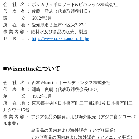
会 社 名 ： ポッカサッポロフード&ビバレッジ株式会社
代 表 者 ： 佐藤 雅志（代表取締役社長）
設 立 ： 2012年3月
所 在 地 ： 愛知県名古屋市中区栄3-27-1
事 業 内 容 ： 飲料水及び食品の販売、製造
Ｕ Ｒ Ｌ ：
https://www.pokkasapporo-fb.jp/
■Wismettacについて
会 社 名 ： 西本Wismettacホールディングス株式会社
代 表 者 ： 洲崎 良朗（代表取締役会長CEO）
創 業 ： 1912年5月
所 在 地 ： 東京都中央区日本橋室町三丁目2番1号 日本橋室町三
井タワー15階
事 業 内 容 ： アジア食品の開発および海外販売（アジア食グローバ
ル事業）
農産品の国内および海外販売（アグリ事業）
その他商品の国内および海外販売（アメニティ事業）