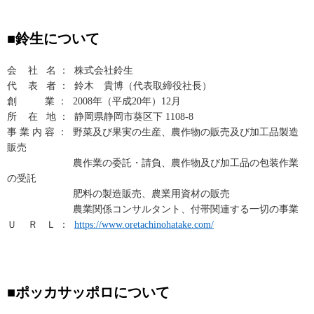
■鈴生について
会 社 名 ： 株式会社鈴生
代 表 者 ： 鈴木 貴博（代表取締役社長）
創 業 ： 2008年（平成20年）12月
所 在 地 ： 静岡県静岡市葵区下 1108-8
事 業 内 容 ： 野菜及び果実の生産、農作物の販売及び加工品製造
販売
農作業の委託・請負、農作物及び加工品の包装作業
の受託
肥料の製造販売、農業用資材の販売
農業関係コンサルタント、付帯関連する一切の事業
Ｕ Ｒ Ｌ ：
https://www.oretachinohatake.com/
■ポッカサッポロについて