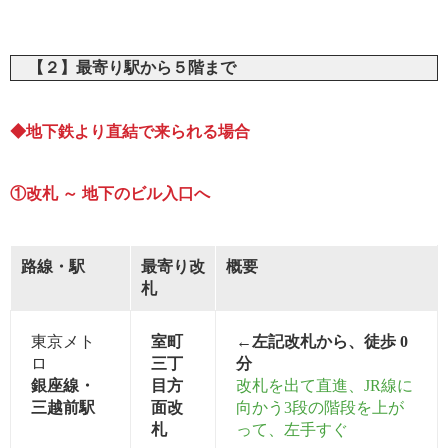
【２】最寄り駅から５階まで
◆地下鉄より直結で来られる場合
①改札 ～ 地下のビル入口へ
路線・駅
最寄り改
概要
札
東京メト
室町
←左記改札から、徒歩 0
ロ
三丁
分
銀座線・
目方
改札を出て直進、JR線に
三越前駅
面改
向かう3段の階段を上が
札
って、左手すぐ