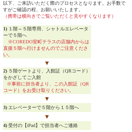
以下、ご来訪いただく際のプロセスとなります。お手数で
すがご確認の程、お願いいたします。
（携帯は横向きでご覧いただくと見やすくなります）
1)
１階⇔５階専用、シャトルエレベータ
ーで５階へ
※COREDO室町テラスの店舗内からは
直接５階へ行けませんのでご注意くださ
い。
▼
2)
５階ゲートより、入館証（QRコード）
をかざしてご入館
※事前に担当者より、この入館証（QR
コード）をお受け取りください。
▼
3)
エレベーターで５階から１５階へ
▼
4)
受付の【iPad】で
担当者へご連絡