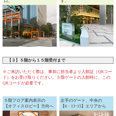
口。
す。
【３】５階から１５階受付まで
※ご来訪いただく際は、事前に担当者より入館証（QRコー
ド）をお受け取りください。５階ゲートの入館時に、この
QRコードが必要です。
５階フロア案内表示の
左手のゲート、中央の
【オフィスロビー】方向へ
【6・13ｰ15】エリアから