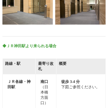
◆ＪＲ神田駅より来られる場合
路線・駅
最寄り改
概要
札
ＪＲ各線・神
南口
徒歩 3-4 分
田駅
（日
下図ご参照ください。
本橋
方面
口）