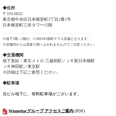
◆住所
〒103-0022
東京都中央区日本橋室町3丁目2番1号
日本橋室町三井タワー15階
※地下1階～2階が、COREDO室町テラス店舗となります。
※店舗内からは直接５階へ上がれませんのでご注意ください。
◆交通機関
地下直結：東京メトロ 三越前駅／ＪＲ新日本橋駅
ＪＲ神田駅／東京駅
※詳細は下記ご参照ください。
◆駐車場
当ビル地下に、有料駐車場がございます。
Wismettacグループ アクセスご案内
(PDF)