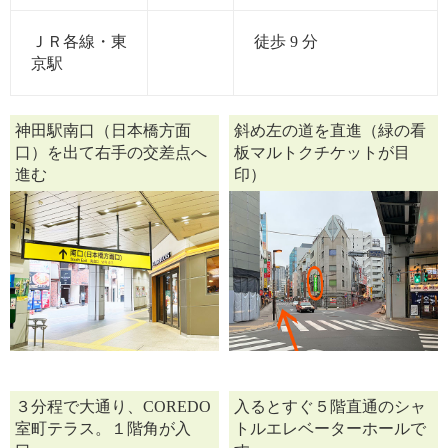
ＪＲ各線・東
徒歩 9 分
京駅
神田駅南口（日本橋方面
斜め左の道を直進（緑の看
口）を出て右手の交差点へ
板マルトクチケットが目
進む
印）
３分程で大通り、COREDO
入るとすぐ５階直通のシャ
室町テラス。１階角が入
トルエレベーターホールで