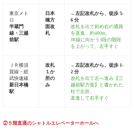
東京メト
日本
←左記改札から、徒歩 5-
ロ
橋方
6 分
半蔵門
面改
改札を出て斜め右の通路
線・三越
札
を直進、約400m。
前駅
JR線に向かう3段の階段
を上がって、左手すぐ
ＪＲ横須
改札
←左記改札から、徒歩 1-
賀線・総
１か
2 分
武快速線
所の
改札を出て左へ進み【三
新日本橋
み
越前駅方面】と書かれた
駅
柱で左折、
直進して右手すぐ
②５階直通のシャトルエレベーターホールへ