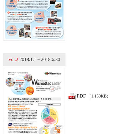
vol.2
2018.1.1－2018.6.30
PDF
（1,150KB）