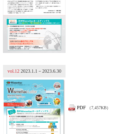
vol.12
2023.1.1－2023.6.30
PDF
（7,457KB）