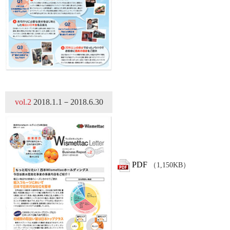
vol.2
2018.1.1－2018.6.30
PDF
（1,150KB）