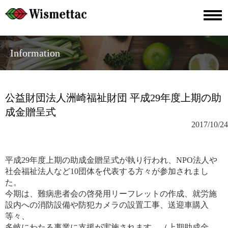
Information
公益財団法人洲崎福祉財団 平成29年度上期の助
成金贈呈式
2017/10/24
平成29年度上期の助成金贈呈式が執り行われ、NPO法人や
社会福祉法人など10団体を代表する方々が参加されまし
た。
今期は、難病患者会の啓発用リーフレットの作成、就労施
設内への消防設備や防犯カメラの設置工事、送迎車購入
等々、
多岐にわたる事業に支援が実施されます。（上期助成金