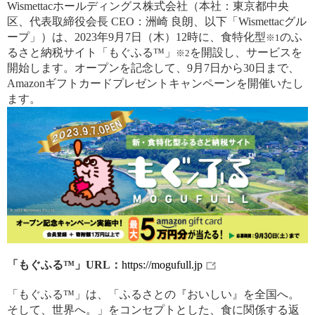
Wismettacホールディングス株式会社（本社：東京都中央
区、代表取締役会長 CEO：洲崎 良朗、以下「Wismettacグル
ープ」）は、2023年9月7日（木）12時に、食特化型
のふ
※1
るさと納税サイト「もぐふる™」
を開設し、サービスを
※2
開始します。オープンを記念して、9月7日から30日まで、
Amazonギフトカードプレゼントキャンペーンを開催いたし
ます。
「もぐふる™」URL：
https://mogufull.jp
「もぐふる™」は、「ふるさとの『おいしい』を全国へ。
そして、世界へ。」をコンセプトとした、食に関係する返