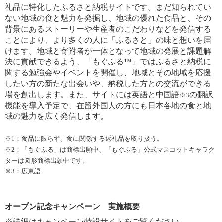
礼品に特化したふるさと納税サイトです。まだ知られてい
ない地域の食と魅力を発掘し、地域の優れた食品と、その
背景にあるストーリーや生産者のこだわりなどを発信する
ことにより、より多くの人に「ふるさと」の味と想いを届
けます。地域と寄附者が一体となって地域の発展と課題解
決に貢献できるよう、「もぐふる™」ではふるさと納税に
関する勉強会やイベントを開催し、地域とその地域を応援
したい方の新たな出会いや、納税した方との交流ができる
場を創出します。また、サイトには英語と中国語
の翻訳
※3
機能を導入予定で、在留外国人の方にも日本各地の食と地
域の魅力を広く発信します。
※1：食品に限らず、食に関係する返礼品を取り扱う。
※2：「もぐふる」は商標出願中、「もぐふる」公式マスコットキャラク
ターは図形商標出願中です。
※3：広東語
オープン記念キャンペーン 実施概要
※詳細はキャンペーン特設サイトをご覧ください。