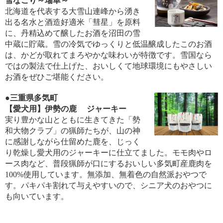
雪なごり～瑞華～
北海道を代表する大雪山連峰から湧き
出る名水と酒造好適米「彗星」を原料
に、丹精込めて醸したお酒を沼田の雪
中蔵に貯蔵。雪の冷気でゆっくりと低温醸成したこのお酒
は、かどが取れてまろやかな味わいが特徴です。雪国なら
ではの製法で仕上げた、おいしくて地球環境にもやさしい
お酒をぜひご堪能ください。
●三重県多気町
【愛犬用】伊勢の鹿 ジャーキー
実り豊かな山とともに生きてきた「勢
和大物クラブ」の猟師たちが、山の神
に感謝しながら仕留めた鹿を、じっく
り乾燥し愛犬用のジャーキーに仕立てました。モモ肉やロ
ース肉など、普段猟師が口にするおいしい多気町産鹿肉を
100%使用しています。無添加、無着色の自然派おやつで
す。パキパキ割れて与えやすいので、シニア犬のおやつに
も向いています。