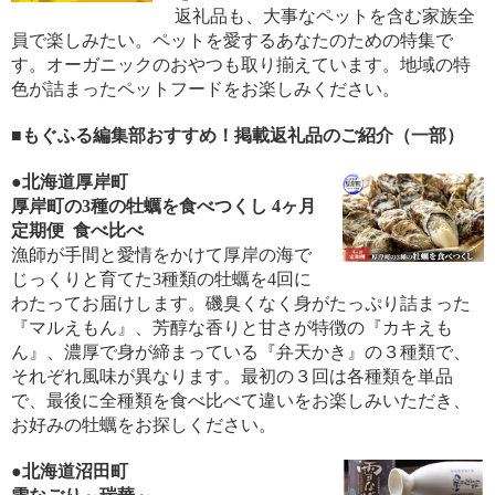
返礼品も、大事なペットを含む家族全
員で楽しみたい。ペットを愛するあなたのための特集で
す。オーガニックのおやつも取り揃えています。地域の特
色が詰まったペットフードをお楽しみください。
■もぐふる編集部おすすめ！掲載返礼品のご紹介（一部）
●北海道厚岸町
厚岸町の3種の牡蠣を食べつくし 4ヶ月
定期便 食べ比べ
漁師が手間と愛情をかけて厚岸の海で
じっくりと育てた3種類の牡蠣を4回に
わたってお届けします。磯臭くなく身がたっぷり詰まった
『マルえもん』、芳醇な香りと甘さが特徴の『カキえも
ん』、濃厚で身が締まっている『弁天かき』の３種類で、
それぞれ風味が異なります。最初の３回は各種類を単品
で、最後に全種類を食べ比べて違いをお楽しみいただき、
お好みの牡蠣をお探しください。
●北海道沼田町