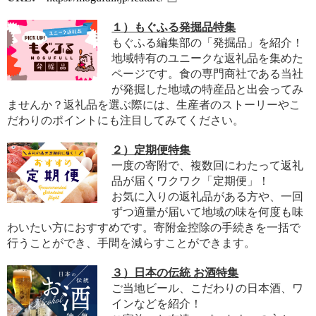
１）もぐふる発掘品特集
もぐふる編集部の「発掘品」を紹介！
地域特有のユニークな返礼品を集めた
ページです。食の専門商社である当社
が発掘した地域の特産品と出会ってみ
ませんか？返礼品を選ぶ際には、生産者のストーリーやこ
だわりのポイントにも注目してみてください。
２）定期便特集
一度の寄附で、複数回にわたって返礼
品が届くワクワク「定期便」！
お気に入りの返礼品がある方や、一回
ずつ適量が届いて地域の味を何度も味
わいたい方におすすめです。寄附金控除の手続きを一括で
行うことができ、手間を減らすことができます。
３）日本の伝統 お酒特集
ご当地ビール、こだわりの日本酒、ワ
インなどを紹介！