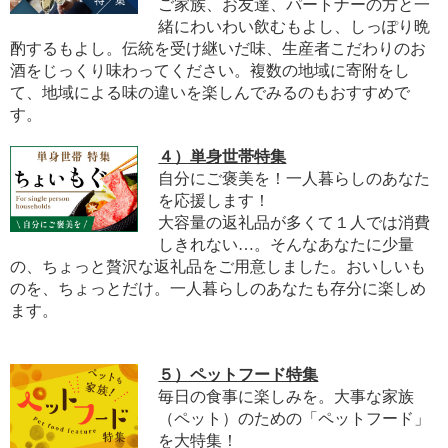
ご家族、お友達、パートナーの方と一
緒にわいわい飲むもよし、しっぽり晩
酌するもよし。伝統を受け継いだ味、生産者こだわりのお
酒をじっくり味わってください。複数の地域に寄附をし
て、地域による味の違いを楽しんでみるのもおすすめで
す。
４）単身世帯特集
自分にご褒美を！一人暮らしのあなた
を応援します！
大容量の返礼品が多くて１人では消費
しきれない…。そんなあなたに少量
の、ちょっと贅沢な返礼品をご用意しました。おいしいも
のを、ちょっとだけ。一人暮らしのあなたも存分に楽しめ
ます。
５）ペットフード特集
毎日の食事に楽しみを。大事な家族
（ペット）のための「ペットフード」
を大特集！