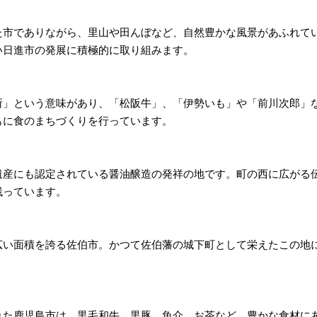
た市でありながら、里山や田んぼなど、自然豊かな風景があふれて
い日進市の発展に積極的に取り組みます。
所」という意味があり、「松阪牛」、「伊勢いも」や「前川次郎」
もに食のまちづくりを行っています。
遺産にも認定されている醤油醸造の発祥の地です。町の西に広がる
残っています。
広い面積を誇る佐伯市。かつて佐伯藩の城下町として栄えたこの地
れた鹿児島市は、黒毛和牛、黒豚、魚介、お茶など、豊かな食材に