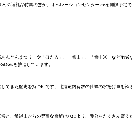
すめの返礼品特集のほか、オペレーションセンター
を開設予定で
※6
）
高あんどんまつり」や「ほたる」、「雪山」、「雪中米」など地域
SDGsを推進しています。
展してきた歴史を持つ町です。北海道内有数の牡蠣の水揚げ量を誇
気候と、飯縄山からの豊富な雪解け水により、養分をたくさん蓄え