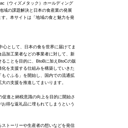
tac（ウィズメタック）ホールディング
は、地域の課題解決と日本の食産業の発展
します。本サイトは「地域の食と魅力を発
様を中心として、日本の食を世界に届けてま
食品加工業者などの事業者に対して、新
とを目的に、BtoBに加えBtoCの販
値化を支援する仕組みを構築していきた
「もぐふる」を開始し、国内での流通拡
拡大の支援を推進してまいります。
生の促進と納税意識の向上を目的に開始さ
がお得な返礼品に埋もれてしまうという
るストーリーや生産者の想いなどを発信