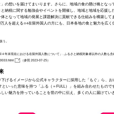
と」の想いを届けてまいります。さらに、地域の食の懸け橋となっ
さと納税に関する勉強会やイベントを開催し、地域と地域を応援し
一体となって地域の発展と課題解決に貢献できる仕組みを構築して
0万人を超える
在留外国人の方にも、日本各地の食と魅力を広く
※4
扱う。
令和４年末現在における在留外国人数について」. ふるさと納税対象者以外の人数も含
00033.html
（参照 2023-07-25）
来
り下げるイメージから公式キャラクターに採用した「もぐ」ら、お
すといった意味を持つ「ふる（＝FULL）」を組み合わせたもので
らしい魅力を持っていることを世の中に伝え、多くの人に届けてい