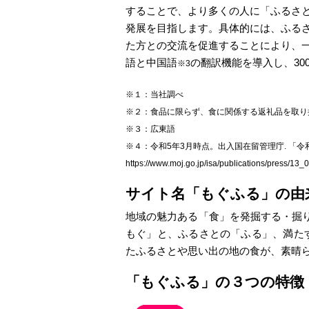
することで、より多くの人に「ふるさ
発展を目指します。具体的には、ふる
た方との交流を促進することにより、
語と中国語
の翻訳機能を導入し、30
※3
※１：当社調べ
※２：食品に限らず、食に関係する返礼品を取り
※３：広東語
※４：令和5年3月時点。出入国在留管理庁. 「
https://www.moj.go.jp/isa/publications/press/13_
サイト名「もぐふる」の由
地域の魅力ある「食」を発掘する・掘
もぐ」と、ふるさとの「ふる」、満た
たふるさとや思い出の地の食が、素晴
「もぐふる」の３つの特徴