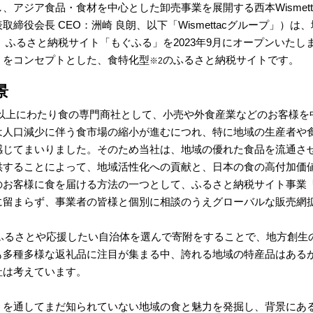
、アジア食品・食材を中心とした卸売事業を展開する西本Wismet
締役会長 CEO：洲崎 良朗、以下「Wismettacグループ」）
、ふるさと納税サイト「もぐふる」を2023年9月にオープンいた
」をコンセプトとした、食特化型
のふるさと納税サイトです。
※2
景
110年以上にわたり食の専門商社として、小売や外食産業などのお客
は人口減少に伴う食市場の縮小が進むにつれ、特に地域の生産者や
じてまいりました。そのため当社は、地域の優れた食品を流通させるこ
供することによって、地域活性化への貢献と、日本の食の高付加価
のお客様に食を届ける方法の一つとして、ふるさと納税サイト事業
に留まらず、事業者の皆様と個別に相談のうえグローバルな販売網
のふるさとや応援したい自治体を選んで寄附をすることで、地方創
も多種多様な返礼品に注目が集まる中、誇れる地域の特産品はある
社は考えています。
」を通してまだ知られていない地域の食と魅力を発掘し、背景にあ