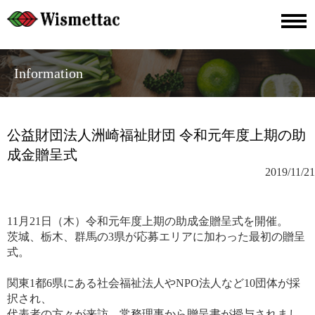
Information
公益財団法人洲崎福祉財団 令和元年度上期の助
成金贈呈式
2019/11/21
11月21日（木）令和元年度上期の助成金贈呈式を開催。
茨城、栃木、群馬の3県が応募エリアに加わった最初の贈呈
式。
関東1都6県にある社会福祉法人やNPO法人など10団体が採
択され、
代表者の方々が来訪、常務理事から贈呈書が授与されまし