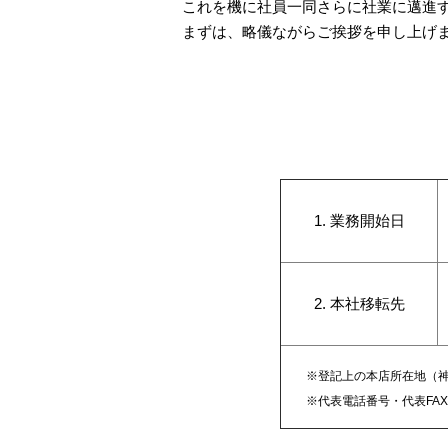
これを機に社員一同さらに社業に邁進
まずは、略儀ながらご挨拶を申し上げ
1. 業務開始日
2. 本社移転先
※登記上の本店所在地（神
※代表電話番号・代表
F