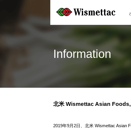
Information
北米 Wismettac Asian
2019年9月2日、北米 Wismettac A